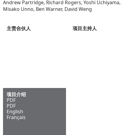
Andrew Partridge, Richard Rogers, Yoshi Uchiyama,
Misako Unno, Ben Warner, David Weng
主责合伙人
项目主持人
Ivan Harbour
Ben Warner
Lennart Grut
项目介绍
PDF
PDF
English
Français