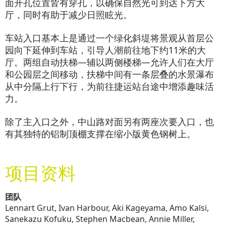
面开孔位置皆有穿孔，以确保自然光可到达下方大
厅，同时有助于减少日照眩光。
车站入口基本上是通过一个绿化斜堤将景观从首层公
园向下延伸到车站，引导人潮前往地下约11米的大
厅。两组自动扶梯—辅以两侧楼梯—允许人们在大厅
和公园层之间移动，扶梯中间有一条层叠的水景瀑布
从中分隔上行下行，为前往捷运站台途中增添趣味活
力。
除了主入口之外，中山路对面另有两座次要入口，也
有其独特的铝制顶棚支撑在缩小版黄色钢树上。
项目资料
团队
Lennart Grut, Ivan Harbour, Aki Kageyama, Amo Kalsi,
Sanekazu Kofuku, Stephen Macbean, Annie Miller,