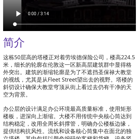
简介
这栋50层高的塔楼正对着劳埃德保险公司，楼高224.5
米，细长的轮廓在伦敦这一区新高层建筑群中显得格
外突出。建筑的渐缩轮廓是为了不遮挡圣保禄大教堂
的视线，尤其是从Fleet Street望出去的视野。塔楼的
斜切设计确保大教堂穹顶从街上看过去仍有干净的天
空为背景。
办公层的设计满足办公环境最高质量标准，使用矩形
楼板，进深向上渐缩。大楼不用传统中央核心筒达到
结构稳定，改用全周长斜撑管，明确办公楼板边缘，
提供结构抗风性。流线和设备核心筒集中在面北的独
立塔楼，其中包括以颜色编码的客梯和货梯、设备竖