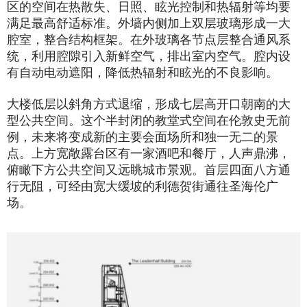
区的空间在热散失、日照、眩光控制和热辐射等均要
满足最高舒适标准。外墙内侧加上双层玻璃形成一大
腔室，整合结构框架。在外玻璃各节点层整合通风系
统，利用腔隙引入新鲜空气，排出室内空气。腔内设
有自动电动遮阳，降低热辐射和眩光的不良影响。
大楼低层以斜角方式退缩，形成七层高开口朝南的大
型公共空间。这个半封闭的教堂式空间在伦敦史无前
例，未来将变成新的主要会面场所和独一无二的景
点。上方宽敞露台区有一家酒吧和餐厅，人声鼎沸，
俯瞰下方公共空间又远眺城市景观。首层四面八方通
行无阻，可经由宽大缓坡的利德贺街通往圣海伦广
场。