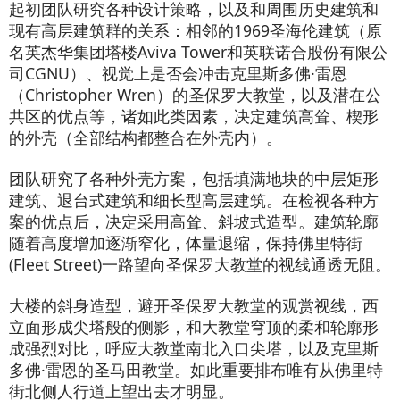
起初团队研究各种设计策略，以及和周围历史建筑和
现有高层建筑群的关系：相邻的1969圣海伦建筑（原
名英杰华集团塔楼Aviva Tower和英联诺合股份有限公
司CGNU）、视觉上是否会冲击克里斯多佛·雷恩
（Christopher Wren）的圣保罗大教堂，以及潜在公
共区的优点等，诸如此类因素，决定建筑高耸、楔形
的外壳（全部结构都整合在外壳内）。
团队研究了各种外壳方案，包括填满地块的中层矩形
建筑、退台式建筑和细长型高层建筑。在检视各种方
案的优点后，决定采用高耸、斜坡式造型。建筑轮廓
随着高度增加逐渐窄化，体量退缩，保持佛里特街
(Fleet Street)一路望向圣保罗大教堂的视线通透无阻。
大楼的斜身造型，避开圣保罗大教堂的观赏视线，西
立面形成尖塔般的侧影，和大教堂穹顶的柔和轮廓形
成强烈对比，呼应大教堂南北入口尖塔，以及克里斯
多佛·雷恩的圣马田教堂。如此重要排布唯有从佛里特
街北侧人行道上望出去才明显。