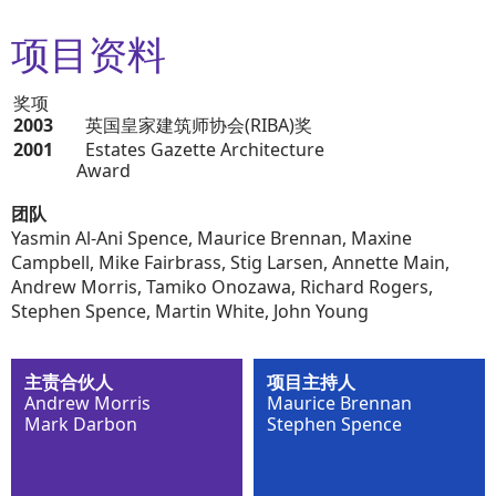
项目资料
奖项
2003
英国皇家建筑师协会(RIBA)奖
2001
Estates Gazette Architecture
Award
团队
Yasmin Al-Ani Spence, Maurice Brennan, Maxine
Campbell, Mike Fairbrass, Stig Larsen, Annette Main,
Andrew Morris, Tamiko Onozawa, Richard Rogers,
Stephen Spence, Martin White, John Young
主责合伙人
项目主持人
Andrew Morris
Maurice Brennan
Mark Darbon
Stephen Spence