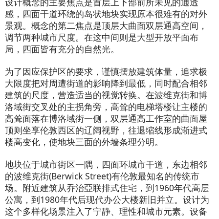
设计概念的主要焦点是首层上下部前所未见的通透
感，四面干道环绕的岛状地块实现原本很难有的对外
景观。概念的第二焦点是顶层大曲面双层通高空间，
调节两种城市尺度。在这中间则是大型开放平面布
局，四面皆有充分的自然光。
为了因应保护区的要求，谨慎摆放建筑体量，追求极
大限度把对周遭街道的影响降到最低，同时配合相邻
建筑的尺度，营造适当的视觉转换。在波维克街和博
洛域街交叉处的主拐角旁，高耸的电梯塔楼让主楼的
高耸面落在博洛域街一侧，双层通高工作室的曲面屋
顶则坐享伦敦西区的辽阔视野，往退缩线形成渐进式
楼高变化，使地块三面的外墙条理分明。
地块位于城市街区一隅，四面环城市干道，东边相邻
的波维克街(Berwick Street)有伦敦最知名的传统市
场。附近建筑从乔治亞联排式住宅，到1960年代高层
公寓，到1980年代后现代办公大楼新旧并立。设计为
这个多样化场景注入了宁静、理性和城市元素。设备