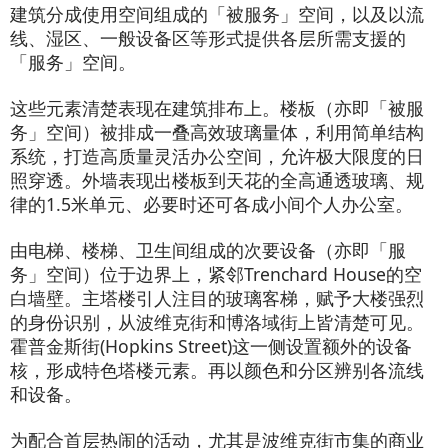
建筑分成使用空间组成的「被服务」空间，以及以流
线、湿区、一般设备区等形式提供各层所需支援的
「服务」空间。
这些元素清楚表现在建筑排布上。楼板（亦即「被服
务」空间）被排成一叠高效玻璃量体，利用简单结构
系统，打造高质量灵活办公空间，允许极大限度的日
照穿透。外墙表现出楼板到天花的全高通透玻璃、规
律的1.5米单元、必要时还可各成小间个人办公室。
由电梯、楼梯、卫生间组成的次要设备（亦即「服
务」空间）位于边界上，紧邻Trenchard House的空
白墙壁。主塔楼引人注目的玻璃客梯，赋予大楼强烈
的身份识别，从波维克街和博洛域街上皆清楚可见。
霍普金斯街(Hopkins Street)这一侧设置额外的设备
核，形成特色塔楼元素。再以颜色和分区辨别各流线
和设备。
为配合首层热闹的活动，尤其是波维克街市集的商业