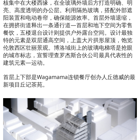
核集中在大楼西缘，在全玻璃外墙后方打造明确、明
亮、高度透明的办公层。利用隔热玻璃，搭配外部遮
阳装置和电动卷帘，确保能源效率。首层外墙退缩，
在拥挤街道释出一条通行道—首层和地下空间为零售
餐饮，五楼退台设计则提供户外露台空间。设计最独
特的元素是双层通高空间，上盖大片拱形屋顶，饱览
伦敦西区壮丽景观。博洛域街上的玻璃电梯塔是抢眼
的城市标志，宣誓理查罗杰斯合伙公司最具代表性的
建筑元素—运动。
首层上下部是Wagamama连锁餐厅创办人丘德威的最
新项目丘记茶苑。