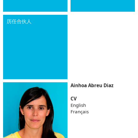
历任合伙人
Ainhoa Abreu Diaz
CV
English
Français