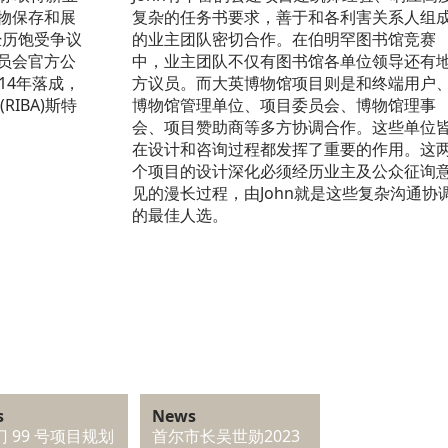
物保存和展
复杂的任务书要求，善于和各利害关系人组
经历饱受争议
的业主团队密切合作。在伯明罕图书馆竞赛
员会官方公
中，业主团队不仅有图书馆各单位领导还有
14年落成，
方议员。而大英博物馆项目则是和终端用户
IBA)斯特
博物馆管理单位、项目委员会、博物馆理事
会、项目赞助商等多方协调合作。这些单位
在设计和咨询过程都发挥了重要的作用。这
个项目的设计深化必须经历业主及公众征询
见的漫长过程，由John就是这些复杂沟通协
的最佳人选。
s
News
 99 号项目规划
首尔市长吴世勋2023