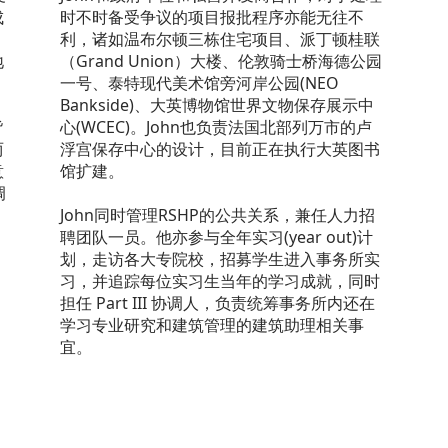
成
时不时备受争议的项目报批程序亦能无往不
利，诸如温布尔顿三栋住宅项目、派丁顿桂联
地
（Grand Union）大楼、伦敦骑士桥海德公园
、
一号、泰特现代美术馆旁河岸公园(NEO
Bankside)、大英博物馆世界文物保存展示中
皆
心(WCEC)。John也负责法国北部列万市的卢
两
浮宫保存中心的设计，目前正在执行大英图书
意
馆扩建。
调
John同时管理RSHP的公共关系，兼任人力招
聘团队一员。他亦参与全年实习(year out)计
划，走访各大专院校，招募学生进入事务所实
习，并追踪每位实习生当年的学习成就，同时
担任 Part III 协调人，负责统筹事务所内还在
学习专业研究和建筑管理的建筑助理相关事
宜。