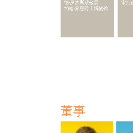
德·罗杰斯致敬展 ——
审批
约翰·索恩爵士博物馆
董事