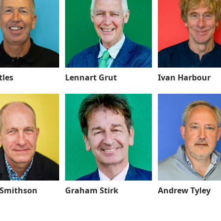
tles
Lennart Grut
Ivan Harbour
 Smithson
Graham Stirk
Andrew Tyley