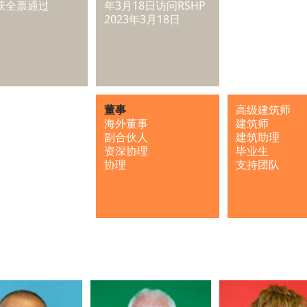
获全票通过
年3月18日访问RSHP
2023年3月18日
董事
高级建筑师
海外董事
建筑师
副合伙人
建筑助理
资深协理
毕业生
协理
支持团队