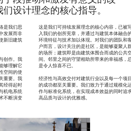
我们设计理念的核心指导。
络是我们思
这是我们可持续发展理念的核心内容，已被
中发展而非
入我们的创所宪章，并通过与建筑本体融合
使新旧建筑
环境特征与技术加以体现。对我们的团队和
户而言，设计关注的是社区，是能够凝聚人
的场所；建筑即是由建筑体围合而成的公共
与创作。我
间。邻里之间的守望相助所带来的幸福感，
能够理解它
是令人惊喜不已。
性空间的使
关重要。我
经济性与高效交付对建筑行业以及每一个项
其经得起时
的成功都至关重要。我们致力于通过规模化
与机电系统
作与标准化系统，在实现成本效益的同时追
术不断演变
高品质与设计的优雅感。